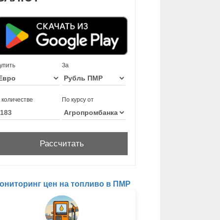
упить
За
 количестве
По курсу от
ониторинг цен на топливо в ПМР