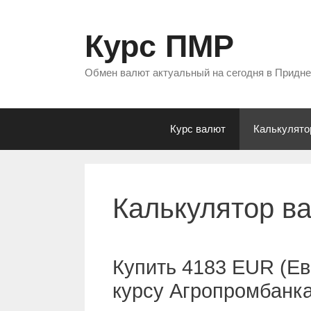
Перейти
к
Курс ПМР
содержимому
Обмен валют актуальный на сегодня в Придн
Курс валют
Калькулято
Калькулятор в
Купить 4183 EUR (Ев
курсу Агропромбанк