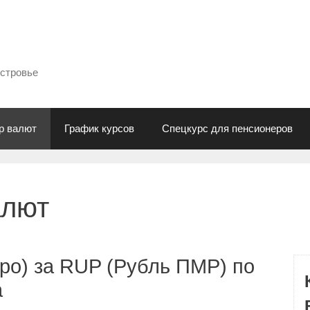
естровье
р валют
График курсов
Спецкурс для пенсионеров
алют
ро) за RUP (Рубль ПМР) по
а