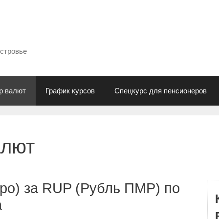
естровье
р валют
График курсов
Спецкурс для пенсионеров
алют
ро) за RUP (Рубль ПМР) по
а