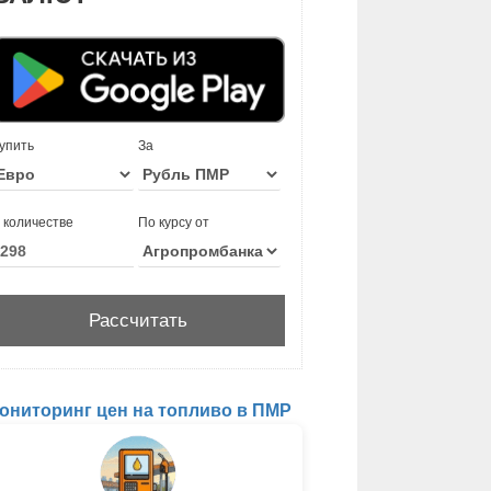
упить
За
 количестве
По курсу от
ониторинг цен на топливо в ПМР