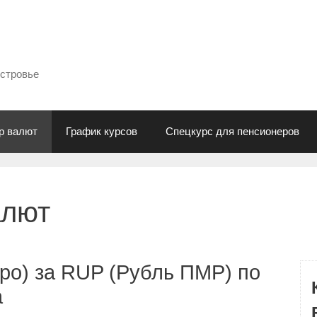
естровье
р валют
График курсов
Спецкурс для пенсионеров
алют
ро) за RUP (Рубль ПМР) по
а