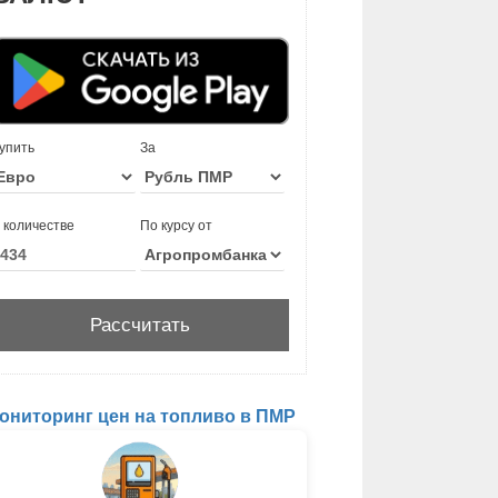
упить
За
 количестве
По курсу от
ониторинг цен на топливо в ПМР