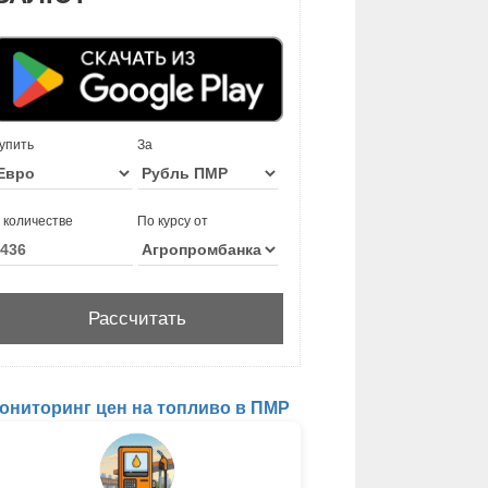
упить
За
 количестве
По курсу от
ониторинг цен на топливо в ПМР