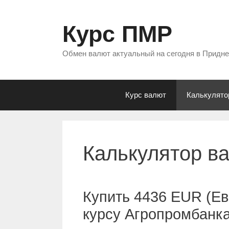
Перейти
к
Курс ПМР
содержимому
Обмен валют актуальный на сегодня в Придн
Курс валют
Калькулято
Калькулятор в
Купить 4436 EUR (Ев
курсу Агропромбанк