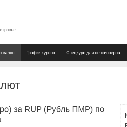
естровье
р валют
График курсов
Спецкурс для пенсионеров
алют
ро) за RUP (Рубль ПМР) по
а