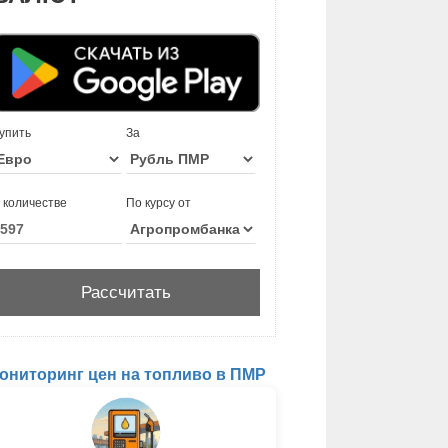
упить
За
 количестве
По курсу от
ониторинг цен на топливо в ПМР