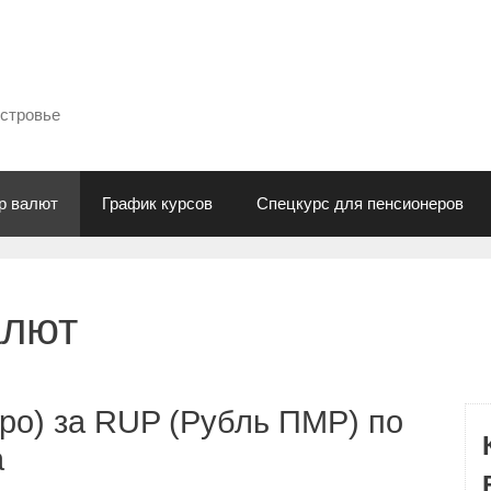
естровье
р валют
График курсов
Спецкурс для пенсионеров
алют
ро) за RUP (Рубль ПМР) по
а