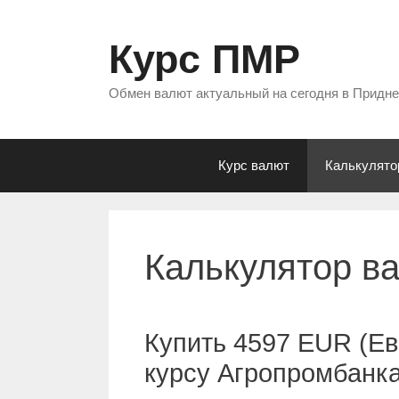
Перейти
к
Курс ПМР
содержимому
Обмен валют актуальный на сегодня в Придн
Курс валют
Калькулято
Калькулятор в
Купить 4597 EUR (Ев
курсу Агропромбанк