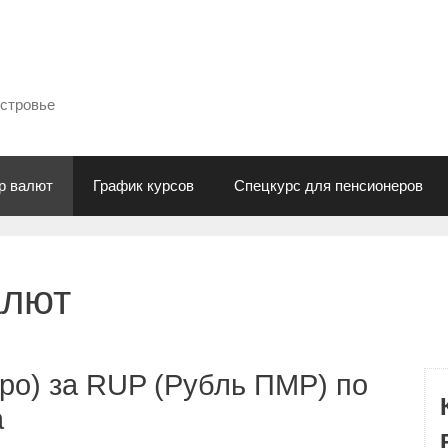
естровье
р валют
График курсов
Спецкурс для пенсионеров
алют
ро) за RUP (Рубль ПМР) по
а