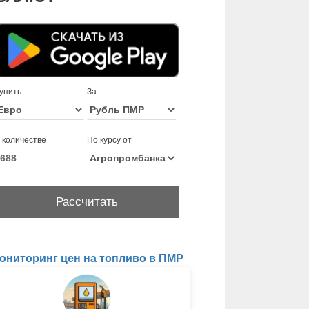
упить
За
 количестве
По курсу от
ониторинг цен на топливо в ПМР