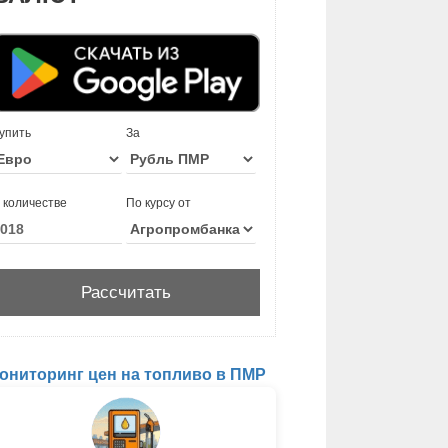
упить
За
 количестве
По курсу от
ониторинг цен на топливо в ПМР