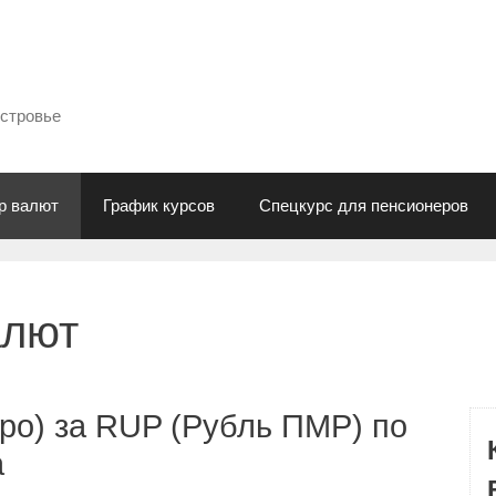
естровье
р валют
График курсов
Спецкурс для пенсионеров
алют
ро) за RUP (Рубль ПМР) по
а