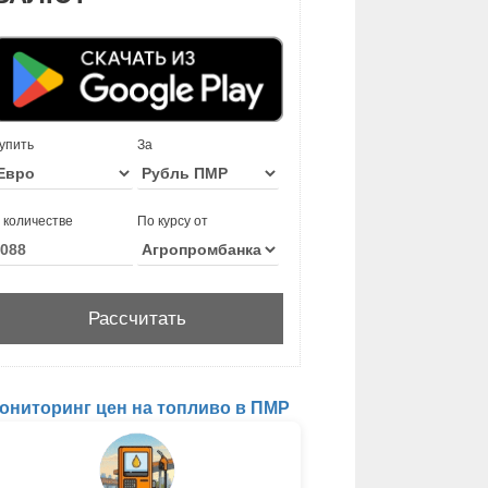
упить
За
 количестве
По курсу от
ониторинг цен на топливо в ПМР