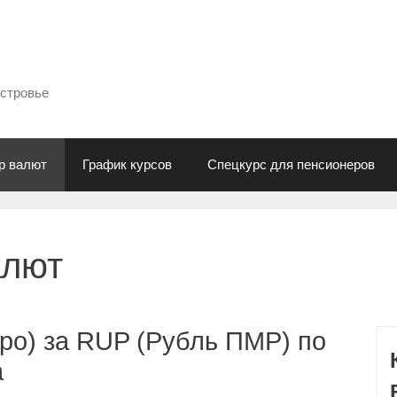
естровье
р валют
График курсов
Спецкурс для пенсионеров
алют
ро) за RUP (Рубль ПМР) по
а