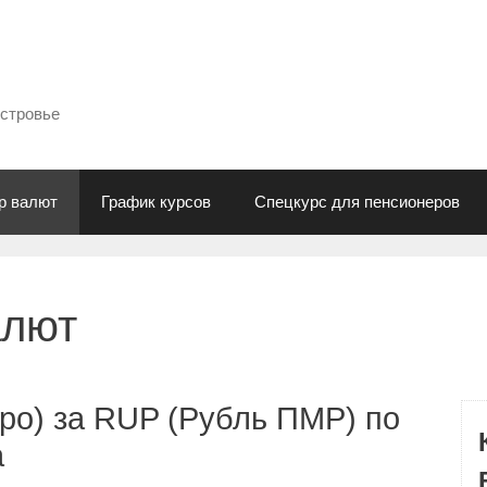
естровье
р валют
График курсов
Спецкурс для пенсионеров
алют
ро) за RUP (Рубль ПМР) по
а