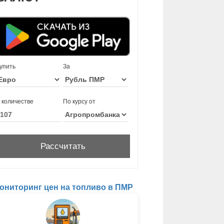
упить
За
 количестве
По курсу от
ониторинг цен на топливо в ПМР