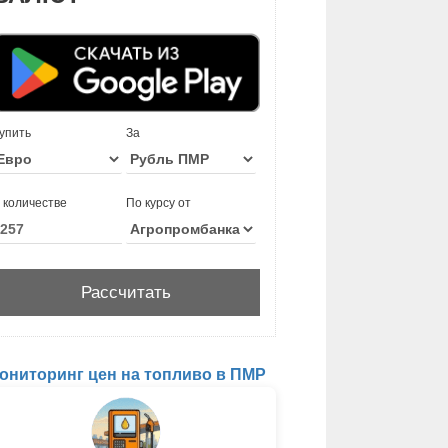
упить
За
 количестве
По курсу от
ониторинг цен на топливо в ПМР