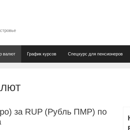
естровье
р валют
График курсов
Спецкурс для пенсионеров
алют
ро) за RUP (Рубль ПМР) по
а