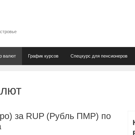
естровье
р валют
График курсов
Спецкурс для пенсионеров
алют
ро) за RUP (Рубль ПМР) по
а