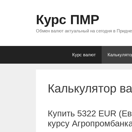
Перейти
к
Курс ПМР
содержимому
Обмен валют актуальный на сегодня в Придн
Курс валют
Калькулято
Калькулятор в
Купить 5322 EUR (Ев
курсу Агропромбанк