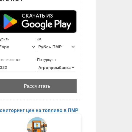
упить
За
 количестве
По курсу от
ониторинг цен на топливо в ПМР