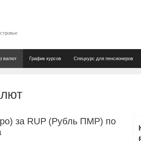
естровье
р валют
График курсов
Спецкурс для пенсионеров
алют
ро) за RUP (Рубль ПМР) по
а