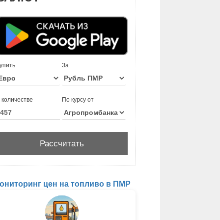
упить
За
 количестве
По курсу от
ониторинг цен на топливо в ПМР