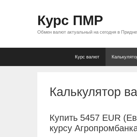
Перейти
к
Курс ПМР
содержимому
Обмен валют актуальный на сегодня в Придн
Курс валют
Калькулято
Калькулятор в
Купить 5457 EUR (Ев
курсу Агропромбанк