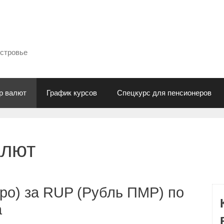
естровье
р валют
График курсов
Спецкурс для пенсионеров
алют
ро) за RUP (Рубль ПМР) по
а