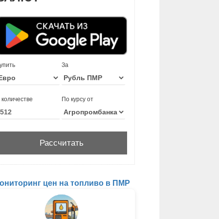
упить
За
 количестве
По курсу от
ониторинг цен на топливо в ПМР