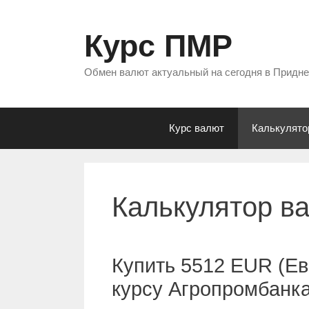
Перейти
к
Курс ПМР
содержимому
Обмен валют актуальный на сегодня в Придн
Курс валют
Калькулято
Калькулятор в
Купить 5512 EUR (Ев
курсу Агропромбанк