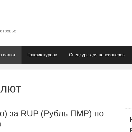
естровье
р валют
График курсов
Спецкурс для пенсионеров
алют
о) за RUP (Рубль ПМР) по
а