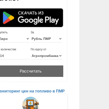
упить
За
 количестве
По курсу от
ониторинг цен на топливо в ПМР