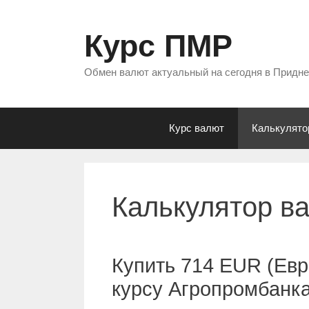
Перейти
к
Курс ПМР
содержимому
Обмен валют актуальный на сегодня в Придн
Курс валют
Калькулято
Калькулятор в
Купить 714 EUR (Евр
курсу Агропромбанк