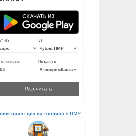
упить
За
 количестве
По курсу от
ониторинг цен на топливо в ПМР