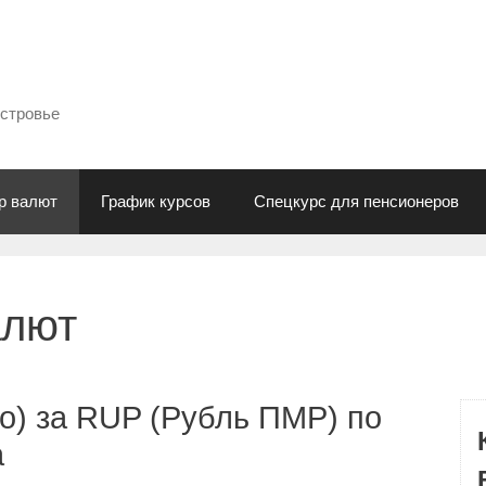
естровье
р валют
График курсов
Спецкурс для пенсионеров
алют
о) за RUP (Рубль ПМР) по
а