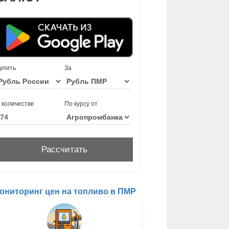
упить
За
 количестве
По курсу от
ониторинг цен на топливо в ПМР