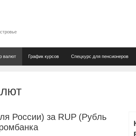
естровье
р валют
График курсов
Спецкурс для пенсионеров
алют
ля России) за RUP (Рубль
промбанка