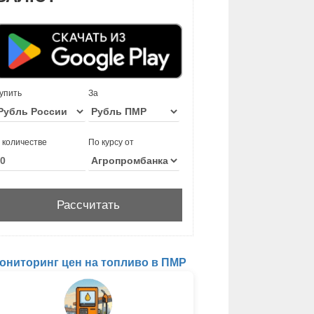
упить
За
 количестве
По курсу от
ониторинг цен на топливо в ПМР