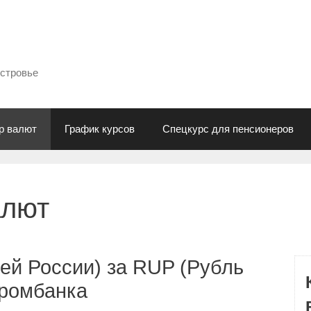
естровье
р валют
График курсов
Спецкурс для пенсионеров
алют
ей России) за RUP (Рубль
промбанка