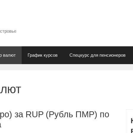
естровье
р валют
График курсов
Спецкурс для пенсионеров
алют
ро) за RUP (Рубль ПМР) по
а