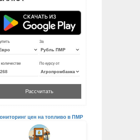
упить
За
 количестве
По курсу от
ониторинг цен на топливо в ПМР